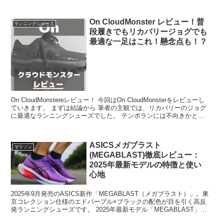
ます 。販売...
On CloudMonster レビュー！普
ランニングシューズ
段履きでもリカバリージョグでも
最適な一足はこれ！懸念点も！？
On CloudMonstereレビュー！ 今回はOn CloudMonsterをレビューし
ていきます。 まずは結論から 筆者の主観では、リカバリーのジョグ
に最適なランニングシューズでした。 テンポランには不向きかと思
いますが、リカバリーの...
ASICSメガブラスト
マラソン
(MEGABLAST)徹底レビュー：
2025年最新モデルの特徴と使い
心地
2025年9月発売のASICS新作「MEGABLAST（メガブラスト）」。東
京コレクション仕様のエドパープル×ブラックの配色が目を引く高反
発ランニングシューズです。 2025年最新モデル「MEGABLAST」と
は？ ASICSのランニングシ...