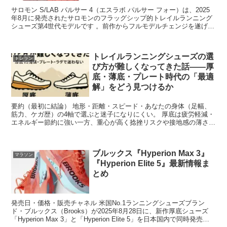
サロモン S/LAB パルサー 4（エスラボ パルサー フォー）は、2025
年8月に発売されたサロモンのフラッグシップ的トレイルランニング
シューズ第4世代モデルです 。前作からフルモデルチェンジを遂げ、
デュアルフォームの新ミッドソールや改良...
トレイルランニングシューズの選
トレラン
び方が難しくなってきた話——厚
底・薄底・プレート時代の「最適
解」をどう見つけるか
要約（最初に結論） 地形・距離・スピード・あなたの身体（足幅、
筋力、ケガ歴）の4軸で選ぶと迷子になりにくい。 厚底は疲労軽減・
エネルギー節約に強い一方、重心が高く捻挫リスクや接地感の薄さに
注意。 薄底は安定・万能・接地感に優れるが、長距離で...
ブルックス『Hyperion Max 3』
マラソン
『Hyperion Elite 5』最新情報ま
とめ
発売日・価格・販売チャネル 米国No.1ランニングシューズブラン
ド・ブルックス（Brooks）が2025年8月28日に、新作厚底シューズ
「Hyperion Max 3」と「Hyperion Elite 5」を日本国内で同時発売し