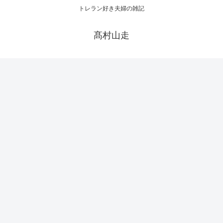
トレラン好き夫婦の雑記
髙村山走