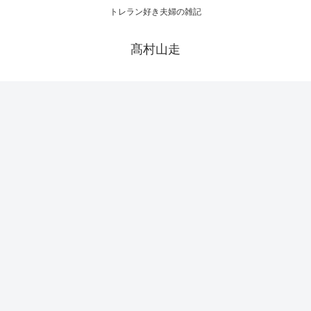
トレラン好き夫婦の雑記
髙村山走