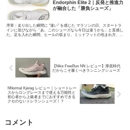
Endorphin Elite 2｜反発と推進力
が融合した「勝負シューズ」
序章：走り出した瞬間に “違い” を感じた マラソンの日、スタートラ
インに並びながら「あ、このシューズなら今日は違うかも」と直感し
た。足を入れた瞬間、ヒールの収まり、ミッドフットの包まれ方、そ
してフットワークがいつもの朝ランとは明らかに違う...
【Nike FreeRun NN レビュー】厚底時代
だからこそ履くべきランニングシューズ
NNormal Kjerag レビュー｜ショートレー
スからロングレースまで使える万能性と
初心者から上級者までにおすすめできる
クセのないトレランシューズ！？
コメント